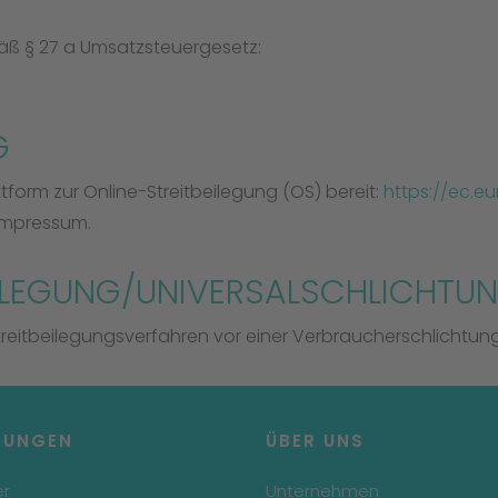
ß § 27 a Umsatzsteuergesetz:
G
tform zur Online-Streitbeilegung (OS) bereit:
https://ec.e
 Impressum.
ILEGUNG/UNIVERSAL­SCHLICHTUN
 Streitbeilegungsverfahren vor einer Verbraucherschlichtun
TUNGEN
ÜBER UNS
er
Unternehmen