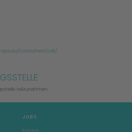
uropa.eu/consumers/odr/
.
GS­STELLE
gsstelle teilzunehmen.
JOBS
Karriere